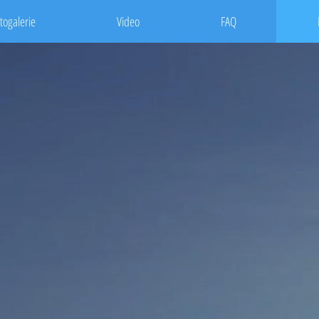
togalerie
Video
FAQ