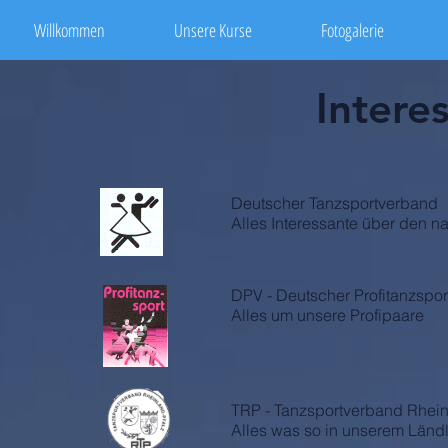
Willkommen
Unsere Kurse
Fotogalerie
Intere
Deutscher Tanzsportverband
Alles Interessante über den n
DPV - Deutscher Profitanzspo
Alles um unsere Profipaare
TRP - Tanzsportverband Rhein
Alles was so in unserem Ländl