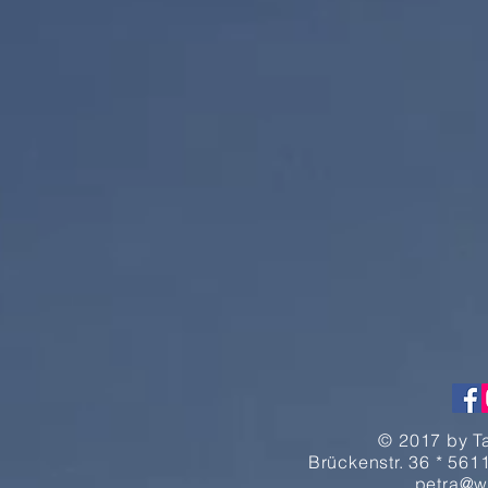
© 2017 by T
Brückenstr. 36 * 5611
petra@w